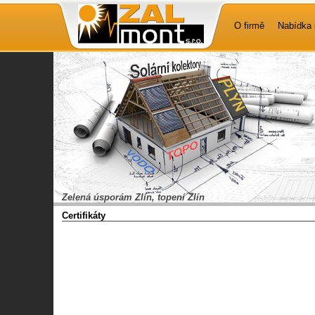
O firmě
Nabídka 
Zelená úsporám Zlín, topení Zlín
Certifikáty